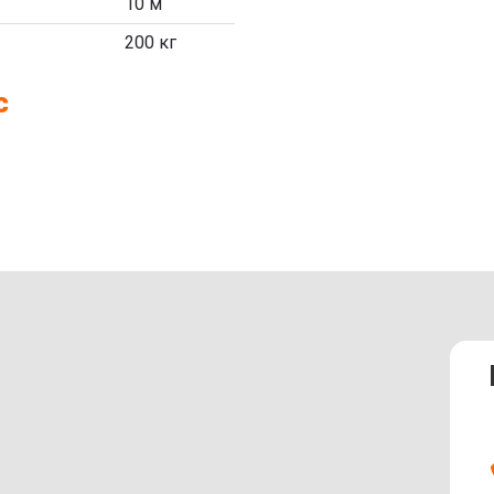
10 м
200 кг
с