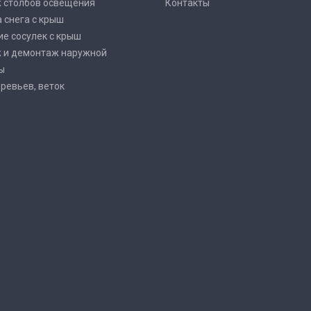
 столбов освещения
Контакты
 снега с крыш
е сосулек с крыш
 и демонтаж наружной
ы
ревьев, веток