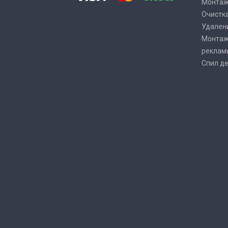
Монтаж
Очистка
Удалени
Монтаж
реклам
Спил де