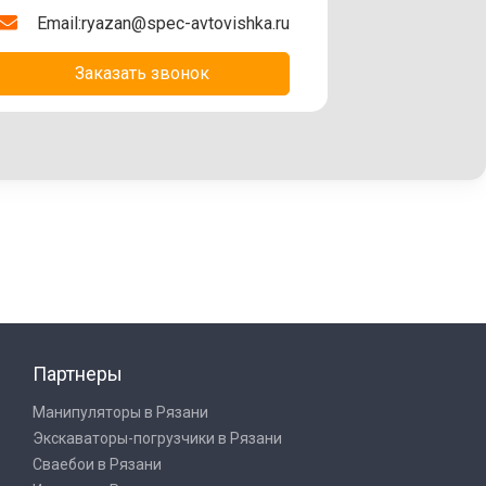
Email:
ryazan@spec-avtovishka.ru
Заказать звонок
Партнеры
Манипуляторы в Рязани
Экскаваторы-погрузчики в Рязани
Сваебои в Рязани